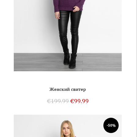
Женский свитер
€
199.99
€
99.99
-50%