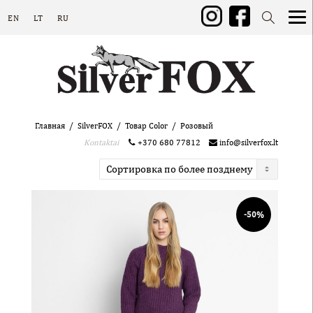
EN
LT
RU
Главная
SilverFOX
Товар Color
Розовый
Kontaktai
+370 680 77812
info@silverfox.lt
-50%