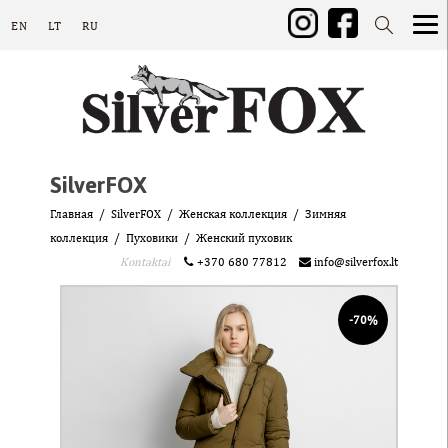
EN
LT
RU
SilverFOX
Главная
SilverFOX
Женская коллекция
Зимняя
коллекция
Пуховики
Женский пуховик
Kontaktai
+370 680 77812
info@silverfox.lt
-70%