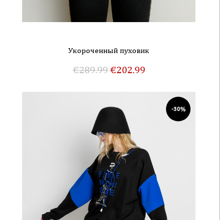
Укороченный пуховик
€
289.99
€
202.99
-30%