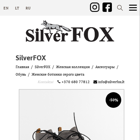
EN
LT
RU
SilverFOX
Главная
SilverFOX
Женская коллекция
Аксессуары
Обувь
Женские ботинки серого цвета
Kontaktai
+370 680 77812
info@silverfox.lt
-50%