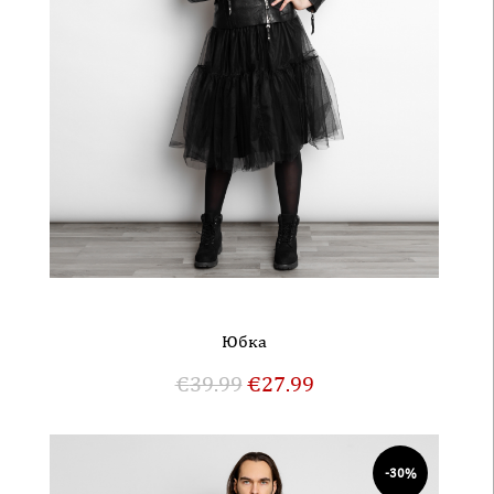
Юбка
€
39.99
€
27.99
-30%