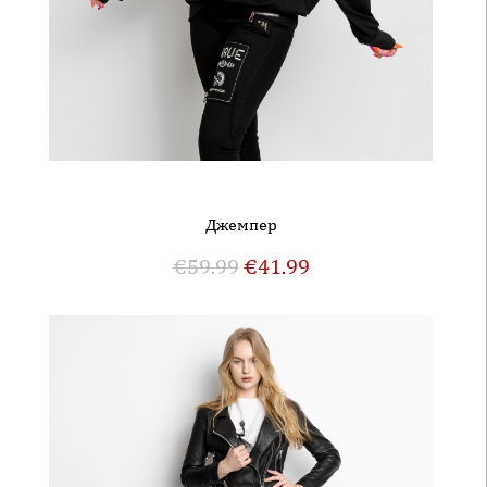
Джемпер
€
59.99
€
41.99