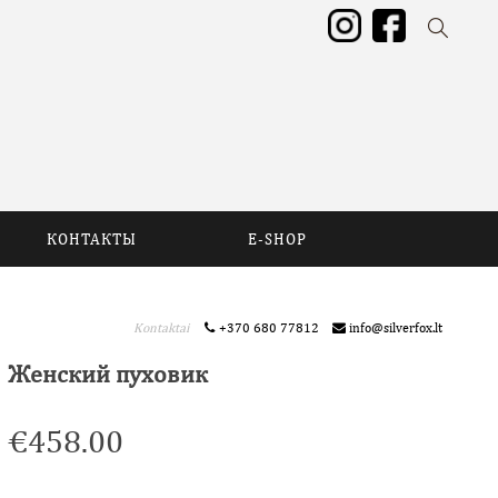
КОНТАКТЫ
E-SHOP
Kontaktai
+370 680 77812
info@silverfox.lt
Женский пуховик
€
458.00