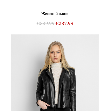
Женский плащ
€
339.99
€
237.99