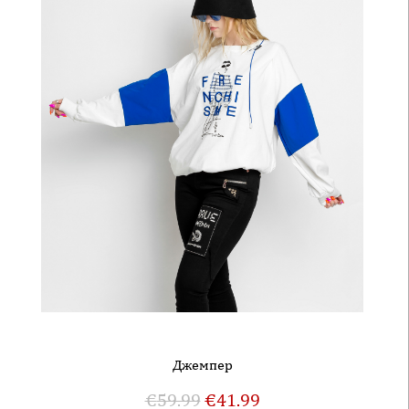
Джемпер
€
59.99
€
41.99