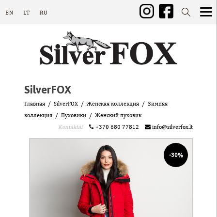
EN
LT
RU
SilverFOX
Главная
SilverFOX
Женская коллекция
Зимняя
коллекция
Пуховики
Женский пуховик
Kontaktai
+370 680 77812
info@silverfox.lt
-30%