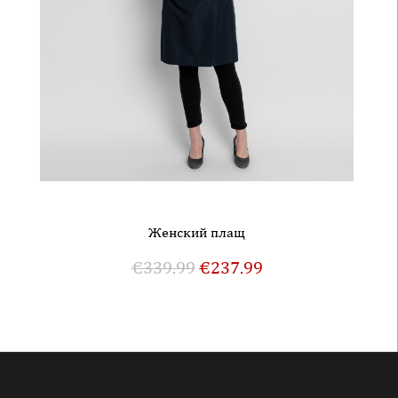
Женский плащ
€
339.99
€
237.99