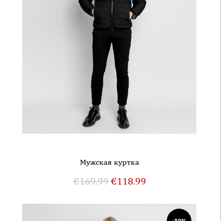
Mужская куртка
€
169.99
€
118.99
-30%