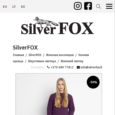
EN
LT
RU
SilverFOX
Главная
SilverFOX
Женская коллекция
Зимняя
одежда
Шерстяные свитера
Женский свитер
Kontaktai
+370 680 77812
info@silverfox.lt
-50%