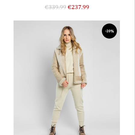
€
339.99
€
237.99
-20%