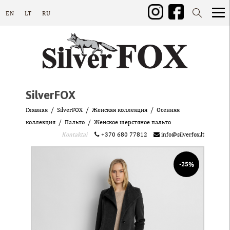
EN
LT
RU
SilverFOX
Главная
SilverFOX
Женская коллекция
Осенняя
коллекция
Пальто
Женское шерстяное пальто
Kontaktai
+370 680 77812
info@silverfox.lt
-25%