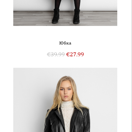
Юбка
€
39.99
€
27.99