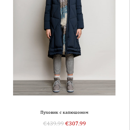
Пуховик с капюшоном
€
439.99
€
307.99