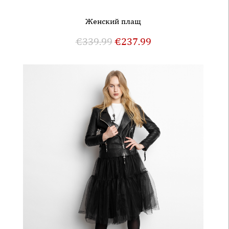
Женский плащ
€
339.99
€
237.99