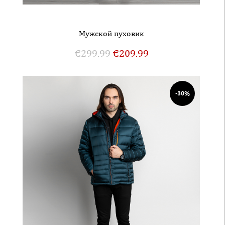
Mужской пуховик
€
299.99
€
209.99
-30%