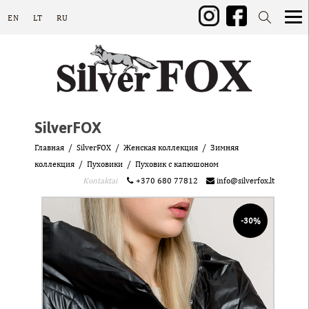
EN
LT
RU
SilverFOX
Главная
SilverFOX
Женская коллекция
Зимняя
коллекция
Пуховики
Пуховик с капюшоном
Kontaktai
+370 680 77812
info@silverfox.lt
-30%