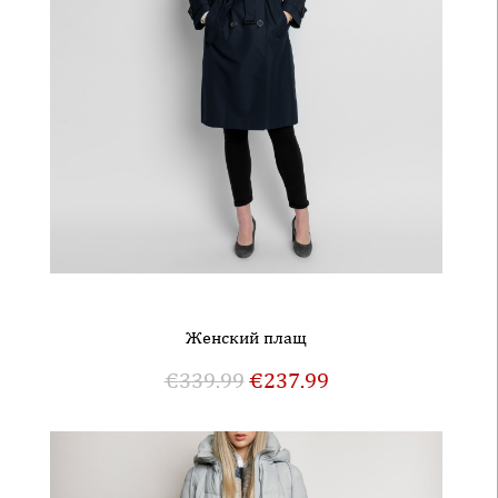
Женский плащ
€
339.99
€
237.99