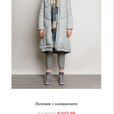
Пуховик с капюшоном
€
439.99
€
307.99