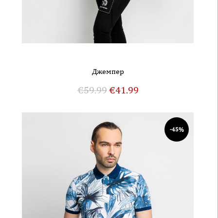
Джемпер
€
59.99
€
41.99
-45%