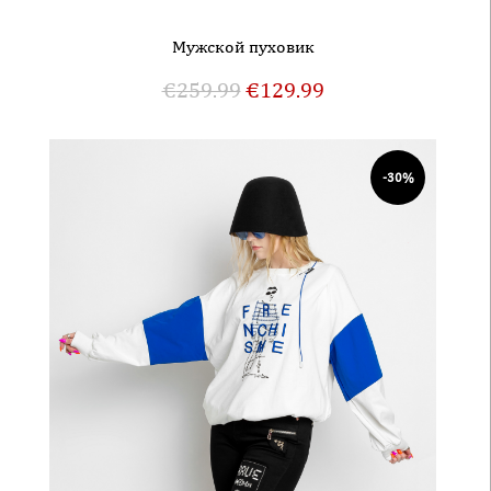
Mужской пуховик
€
259.99
€
129.99
-30%