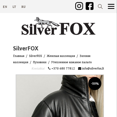
EN
LT
RU
SilverFOX
Главная
SilverFOX
Женская коллекция
Зимняя
коллекция
Пуховики
Утепленное кожаное пальто
Kontaktai
+370 680 77812
info@silverfox.lt
-50%