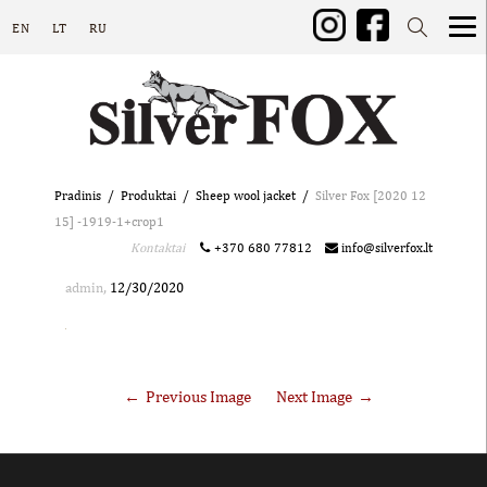
EN
LT
RU
Pradinis
Produktai
Sheep wool jacket
Silver Fox [2020 12
15] -1919-1+crop1
Kontaktai
+370 680 77812
info@silverfox.lt
,
admin
12/30/2020
Previous Image
Next Image