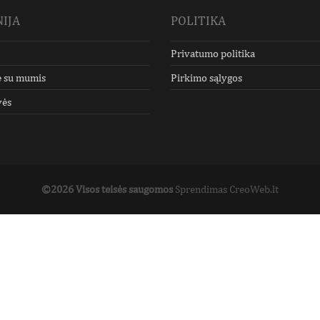
IJA
POLITIKA
Privatumo politika
e su mumis
Pirkimo sąlygos
vės
©2026 Visos teisės saugomos
Sprendimas CreoWeb.lt