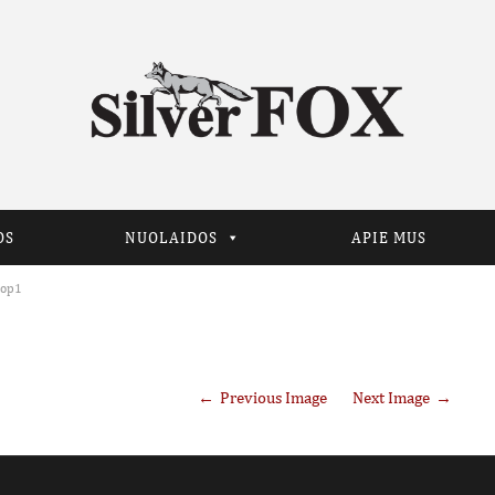
OS
NUOLAIDOS
APIE MUS
rop1
Previous Image
Next Image