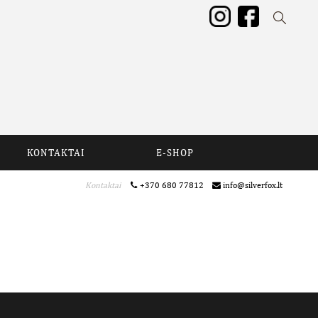
KONTAKTAI
E-SHOP
Kontaktai
+370 680 77812
info@silverfox.lt