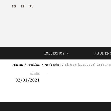
EN
LT
RU
KOLEKCIJOS
NAUJIEN
Pradinis
Produktai
Men’s jacket
Silver Fox [2021 01 23] -2814-1+c
,
admin
02/01/2021