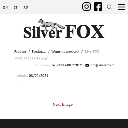
EN
LT
RU
Pradinis
Produktai
Women’s wool coat
SilverFOX
18.02.270027-1+crop1
Kontaktai
+370 680 77812
info@silverfox.lt
,
admin
03/02/2021
Next Image