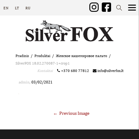
EN
LT
RU
Pradinis
Produktai
Женское кашемировое пальто
SilverFOX 18.02.270087-1+crop1
Kontaktai
+370 680 77812
info@silverfox.lt
,
admin
03/02/2021
Previous Image