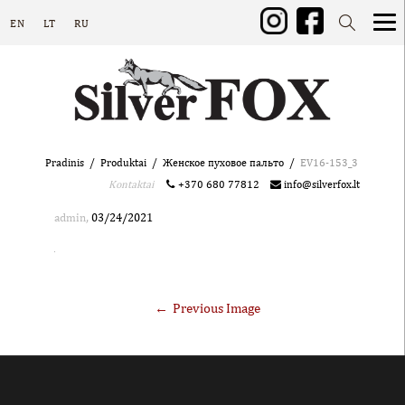
EN
LT
RU
Pradinis
Produktai
Женское пуховое пальто
EV16-153_3
Kontaktai
+370 680 77812
info@silverfox.lt
,
admin
03/24/2021
Previous Image