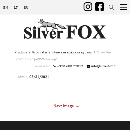
EN
LT
RU
Pradinis
Produktai
Женская кожаная куртка
Silver Fox
[2021 03 20]-4352-1+crop1
Kontaktai
+370 680 77812
info@silverfox.lt
,
admin
03/31/2021
Next Image