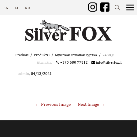
EN
LT
RU
Pradinis
Produktai
Мужская кожаная куртка
7438_8
Kontaktai
+370 680 77812
info@silverfox.lt
,
admin
04/13/2021
Previous Image
Next Image