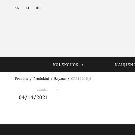
EN
LT
RU
KOLEKCIJOS
NAUJIEN
Pradinis
Produktai
Блузка
CR210015_6
,
admin
04/14/2021