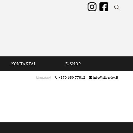
KONTAKTAI
E-SHOP
Kontaktai
+370 680 77812
info@silverfox.lt