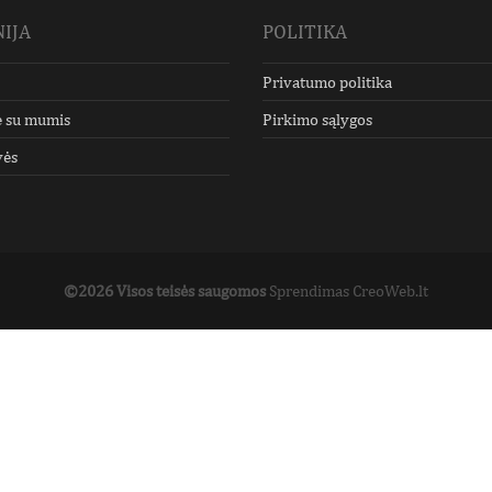
IJA
POLITIKA
Privatumo politika
e su mumis
Pirkimo sąlygos
vės
©2026 Visos teisės saugomos
Sprendimas CreoWeb.lt