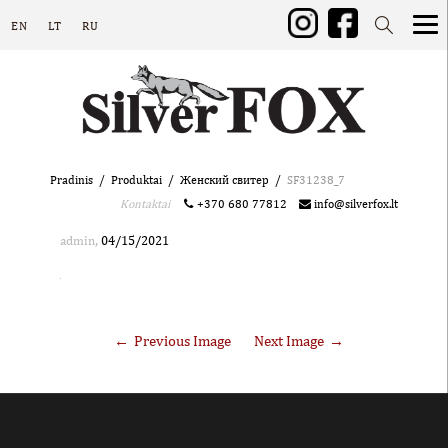
EN
LT
RU
Pradinis
Produktai
Женский свитер
SF31238_7
Kontaktai
+370 680 77812
info@silverfox.lt
,
admin
04/15/2021
Previous Image
Next Image