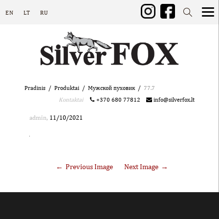
EN
LT
RU
Pradinis
Produktai
Mужской пуховик
77.7
Kontaktai
+370 680 77812
info@silverfox.lt
,
admin
11/10/2021
Previous Image
Next Image