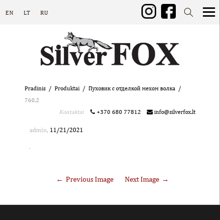
EN
LT
RU
Pradinis
Produktai
Пуховик с отделкой мехом волка
760.2
Kontaktai
+370 680 77812
info@silverfox.lt
,
admin
11/21/2021
Previous Image
Next Image