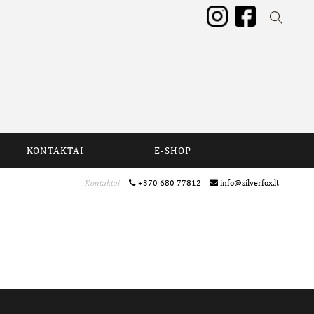
KONTAKTAI
E-SHOP
Kontaktai
+370 680 77812
info@silverfox.lt