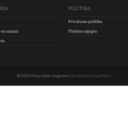
IJA
POLITIKA
Privatumo politika
e su mumis
Pirkimo sąlygos
vės
©2026 Visos teisės saugomos
Sprendimas CreoWeb.lt