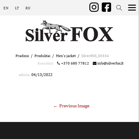
EN
LT
RU
Pradinis
Produktai
Men’s jacket
SilverFOX_00334
Kontaktai
+370 680 77812
info@silverfox.lt
,
admin
04/13/2022
Previous Image