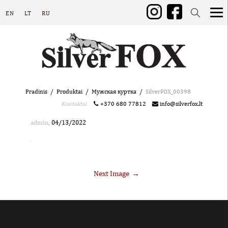
EN
LT
RU
Pradinis
Produktai
Mужская куртка
SilverFOX_00398
Kontaktai
+370 680 77812
info@silverfox.lt
,
admin
04/13/2022
Next Image