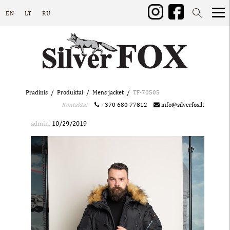
EN
LT
RU
Pradinis
Produktai
Mens jacket
TF-70505
Kontaktai
+370 680 77812
info@silverfox.lt
,
admin
10/29/2019