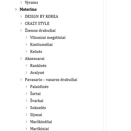
Vyrams
Moterims
DESIGN BY KOREA
CRAZY STYLE
Žiemos drabužiai
Vilnoniai megztiniai
Kostiumėliai
Kelnės
Aksesuarai
Rankinės
Avalynė
Pavasario – vasaros drabužiai
Palaidinės
Šortai
Švarkai
Suknelės
Sijonai
Marškinėliai
Marškiniai