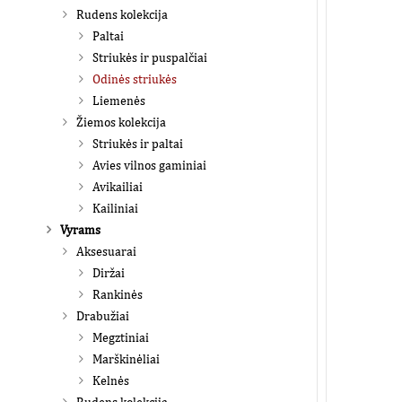
Rudens kolekcija
Paltai
Striukės ir puspalčiai
Odinės striukės
Liemenės
Žiemos kolekcija
Striukės ir paltai
Avies vilnos gaminiai
Avikailiai
Kailiniai
Vyrams
Aksesuarai
Diržai
Rankinės
Drabužiai
Megztiniai
Marškinėliai
Kelnės