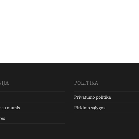
IJA
POLITIKA
Privatumo politika
e su mumis
Pirkimo sąlygos
vės