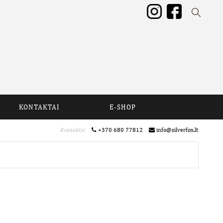
KONTAKTAI
E-SHOP
Kontaktai
+370 680 77812
info@silverfox.lt