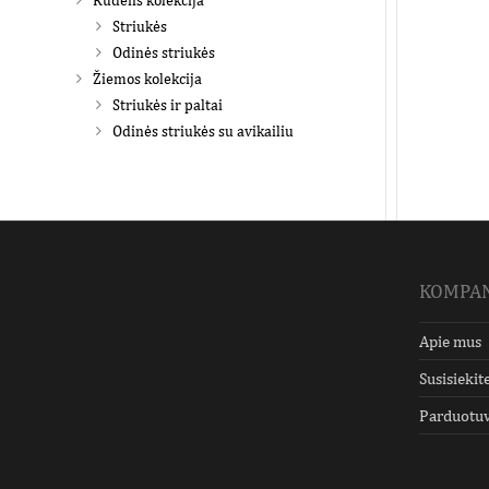
Rudens kolekcija
Striukės
Odinės striukės
Žiemos kolekcija
Striukės ir paltai
Odinės striukės su avikailiu
KOMPAN
Apie mus
Susisiekit
Parduotu